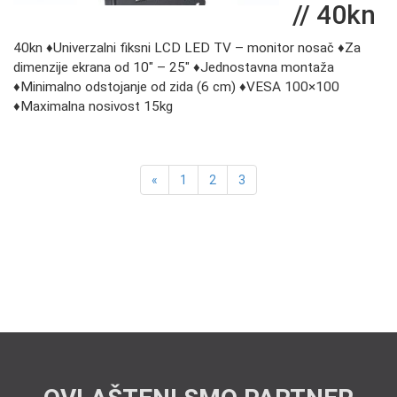
// 40kn
40kn ♦Univerzalni fiksni LCD LED TV – monitor nosač ♦Za
dimenzije ekrana od 10″ – 25″ ♦Jednostavna montaža
♦Minimalno odstojanje od zida (6 cm) ♦VESA 100×100
♦Maximalna nosivost 15kg
«
1
2
3