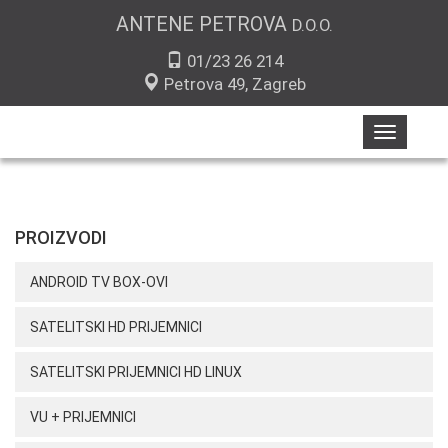
ANTENE PETROVA
D.O.O.
01/23 26 214
Petrova 49, Zagreb
Toggle
navigatio
PROIZVODI
ANDROID TV BOX-OVI
SATELITSKI HD PRIJEMNICI
SATELITSKI PRIJEMNICI HD LINUX
VU + PRIJEMNICI