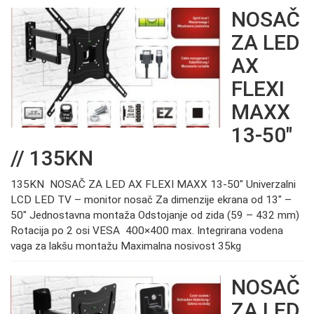
NOSAČ
ZA LED
AX
FLEXI
MAXX
13-50″
// 135KN
135KN NOSAČ ZA LED AX FLEXI MAXX 13-50″ Univerzalni
LCD LED TV – monitor nosač Za dimenzije ekrana od 13″ –
50″ Jednostavna montaža Odstojanje od zida (59 – 432 mm)
Rotacija po 2 osi VESA 400×400 max. Integrirana vodena
vaga za lakšu montažu Maximalna nosivost 35kg
NOSAČ
ZA LED