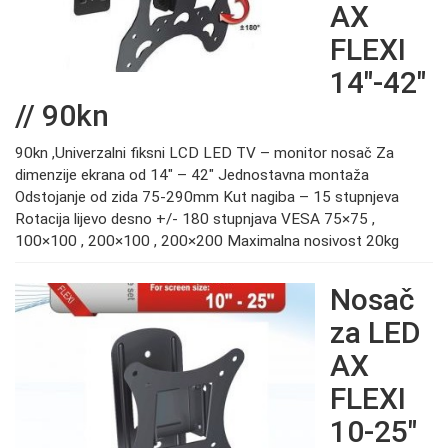
AX
FLEXI
14″-42″
// 90kn
90kn ,Univerzalni fiksni LCD LED TV – monitor nosač Za
dimenzije ekrana od 14″ – 42″ Jednostavna montaža
Odstojanje od zida 75-290mm Kut nagiba – 15 stupnjeva
Rotacija lijevo desno +/- 180 stupnjava VESA 75×75 ,
100×100 , 200×100 , 200×200 Maximalna nosivost 20kg
Nosač
za LED
AX
FLEXI
10-25″