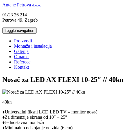
Antene Petrova
d.o.o.
01/23 26 214
Petrova 49, Zagreb
Toggle navigation
Proizvodi
Montaža i instalacija
Galerija
O nama
Referece
Kontakt
Nosač za LED AX FLEXI 10-25″ // 40kn
40kn
♦Univerzalni fiksni LCD LED TV – monitor nosač
♦Za dimenzije ekrana od 10″ – 25″
♦Jednostavna montaža
♦Minimalno odstojanje od zida (6 cm)