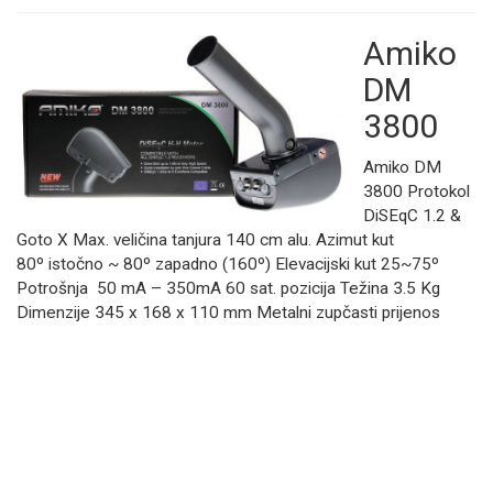
Amiko
DM
3800
Amiko DM
3800 Protokol
DiSEqC 1.2 &
Goto X Max. veličina tanjura 140 cm alu. Azimut kut
80º istočno ~ 80º zapadno (160º) Elevacijski kut 25~75º
Potrošnja 50 mA – 350mA 60 sat. pozicija Težina 3.5 Kg
Dimenzije 345 x 168 x 110 mm Metalni zupčasti prijenos