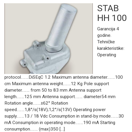
STAB
HH 100
Garancija 4
godine.
Tehničke
karakteristike:
Operating
protocol……..DiSEqC 1.2 Maximum antenna diameter……..100
cm Maximum antenna weight……..12 Kg Pole support
diameter…….. from 50 to 83 mm Antenna support
length……..125 mm Antenna support…….. diameter54 mm
Rotation angle……..±62° Rotation
speed……..1,8°/s(18V);1,2°/s(13V) Operating power
supply……..13 / 18 Vdc Consumption in stand-by mode……..30
mA Consumption in operating mode……..190 mA Starting
consumption…….. (max)350 […]