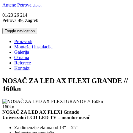
Antene Petrova
d.o.o.
01/23 26 214
Petrova 49, Zagreb
Toggle navigation
Proizvodi
Montaža i instalacija
Galerija
O nama
Referece
Kontakt
NOSAČ ZA LED AX FLEXI GRANDE //
160kn
160kn
NOSAČ ZA LED AX FLEXI Grande
Univerzalni LCD LED TV – monitor nosač
Za dimenzije ekrana od 13″ – 55″
Jednostavna montaža