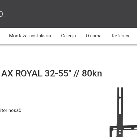
O.
Montaža i instalacija
Galerija
O nama
Referece
AX ROYAL 32-55″ // 80kn
itor nosač