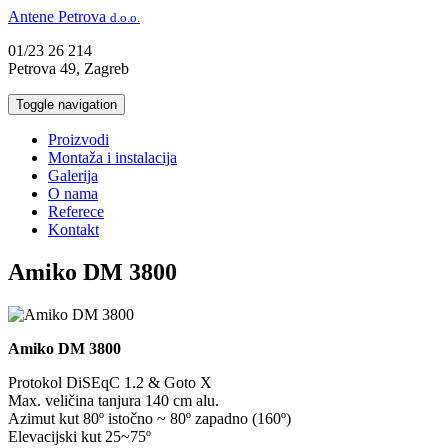
Antene Petrova
d.o.o.
01/23 26 214
Petrova 49, Zagreb
Toggle navigation
Proizvodi
Montaža i instalacija
Galerija
O nama
Referece
Kontakt
Amiko DM 3800
Amiko DM 3800
Protokol DiSEqC 1.2 & Goto X
Max. veličina tanjura 140 cm alu.
Azimut kut 80º istočno ~ 80º zapadno (160º)
Elevacijski kut 25~75º